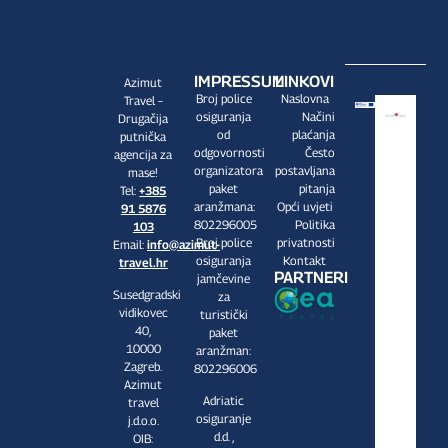
IMPRESSUM
LINKOVI
Azimut
Broj police
Naslovna
Travel –
osiguranja
Načini
Drugačija
od
plaćanja
putnička
odgovornosti
Često
agencija za
organizatora
postavljana
mase!
paket
pitanja
Tel:
+385
aranžmana:
Opći uvjeti
91 5876
802296005
Politika
103
Broj police
privatnosti
Email:
info@azimut-
osiguranja
Kontakt
travel.hr
PARTNERI
jamčevine
Susedgradski
za
vidikovec
turistički
40,
paket
10000
aranžman:
Zagreb.
802296006
Azimut
Adriatic
travel
osiguranje
j.d.o.o.
d.d. ,
OIB: