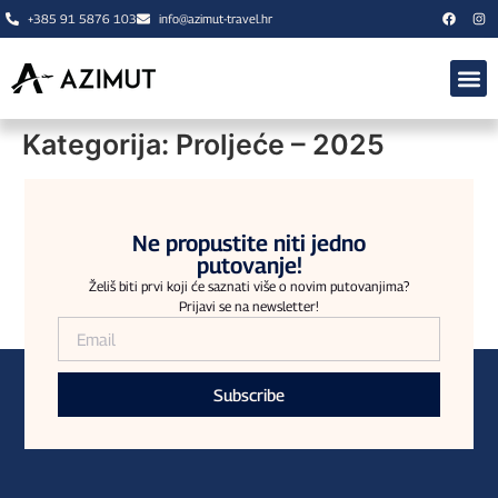
+385 91 5876 103
info@azimut-travel.hr
🍂 JESEN 
O NAMA
Kategorija:
Proljeće – 2025
Ne propustite niti jedno
putovanje!
Želiš biti prvi koji će saznati više o novim putovanjima?
Prijavi se na newsletter!
Subscribe