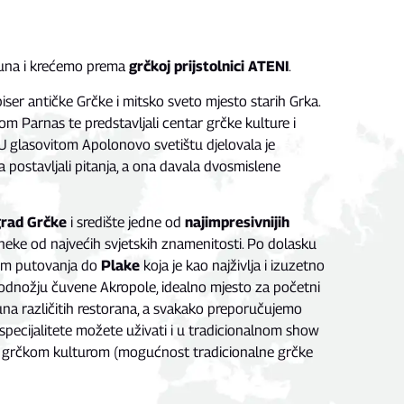
luna i krećemo prema
grčkoj prijstolnici ATENI
.
iser antičke Grčke i mitsko sveto mjesto starih Grka.
nom Parnas te predstavljali centar grčke kulture i
U glasovitom Apolonovo svetištu djelovala je
a postavljali pitanja, a ona davala dvosmislene
grad Grčke
i središte jedne od
najimpresivnijih
neke od najvećih svjetskih znamenitosti. Po dolasku
ljem putovanja do
Plake
koja je kao najživlja i izuzetno
podnožju čuvene Akropole, idealno mjesto za početni
una različitih restorana, a svakako preporučujemo
pecijalitete možete uživati i u tradicionalnom show
 s grčkom kulturom (mogućnost tradicionalne grčke