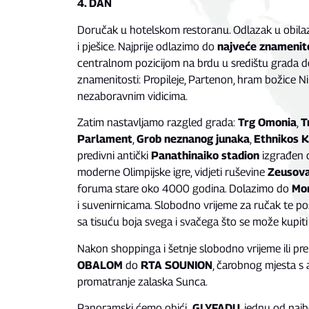
4. DAN
Doručak u hotelskom restoranu. Odlazak u obilaz
i pješice. Najprije odlazimo do
najveće znamenit
centralnom pozicijom na brdu u središtu grada do
znamenitosti: Propileje, Partenon, hram božice N
nezaboravnim vidicima.
Zatim nastavljamo razgled grada:
Trg Omonia
,
T
Parlament
,
Grob neznanog junaka
,
Ethnikos K
predivni antički
Panathinaiko stadion
izgrađen 
moderne Olimpijske igre, vidjeti ruševine
Zeusov
foruma stare oko 4000 godina. Dolazimo do
Mon
i suvenirnicama. Slobodno vrijeme za ručak te po
sa tisuću boja svega i svačega što se može kupiti
Nakon shoppinga i šetnje slobodno vrijeme ili p
OBALOM
do
RTA SOUNION
, čarobnog mjesta s 
promatranje zalaska Sunca.
Panoramski ćemo obići
GLYFADU
, jednu od naj