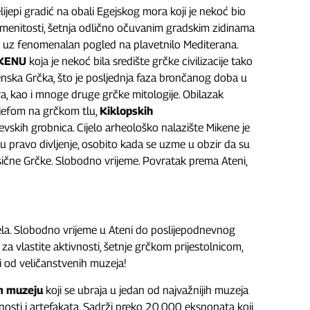
elijepi gradić na obali Egejskog mora koji je nekoć bio
amenitosti, šetnja odlično očuvanim gradskim zidinama
k uz fenomenalan pogled na plavetnilo Mediterana.
KENU
koja je nekoć bila središte grčke civilizacije tako
ikenska Grčka, što je posljednja faza brončanog doba u
va, kao i mnoge druge grčke mitologije. Obilazak
ljefom na grčkom tlu,
Kiklopskih
jevskih grobnica. Cijelo arheološko nalazište Mikene je
 pravo divljenje, osobito kada se uzme u obzir da su
sične Grčke. Slobodno vrijeme. Povratak prema Ateni,
la. Slobodno vrijeme u Ateni do poslijepodnevnog
za vlastite aktivnosti, šetnje grčkom prijestolnicom,
ki od veličanstvenih muzeja!
m muzeju
koji se ubraja u jedan od najvažnijih muzeja
osti i artefakata. Sadrži preko 20.000 eksponata koji