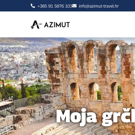
+385 91 5876 103
info@azimut-travel.hr
Moja grč