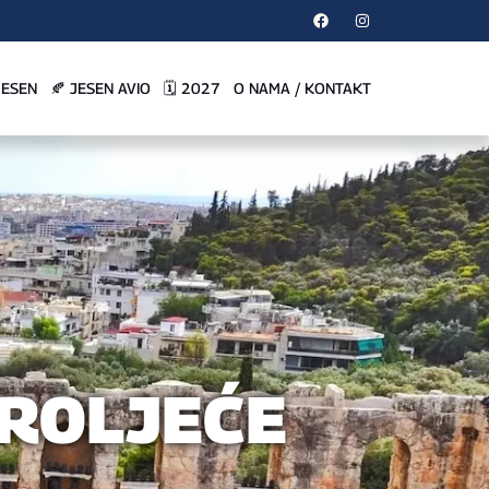
JESEN
🍂 JESEN AVIO
🗓️ 2027
O NAMA / KONTAKT
 PROLJEĆE