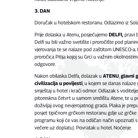
3. DAN
Doručak u hotelskom restoranu. Odlazimo iz So
Prije dolaska u Atenu, posjećujemo
DELFI,
pravi b
Delfi su bili važno svetište i proročište pod plani
vjerovanja te se nalaze pod zaštitom UNESCO-a. 
proročica Pitija kojoj su Grci u važnim okolnostim
odgovore.
Nakon obilaska Delfa, dolazak u
ATENU
,
glavni 
civilizacija u povijesti
, u kojem se danas nalaze 
smještaj u hotel i kraći odmor. Odlazak s vodite
pitoreskna četvrt u samom središtu Atene, te u 
doživljaj ovog nevjerojatnog grada. Plaka je prep
posjet tipičnom grčkom restoranu gdje uz grčke s
programu koji će vas na odličan način upoznati
večere uz doplatu). Povratak u hotel. Noćenje.