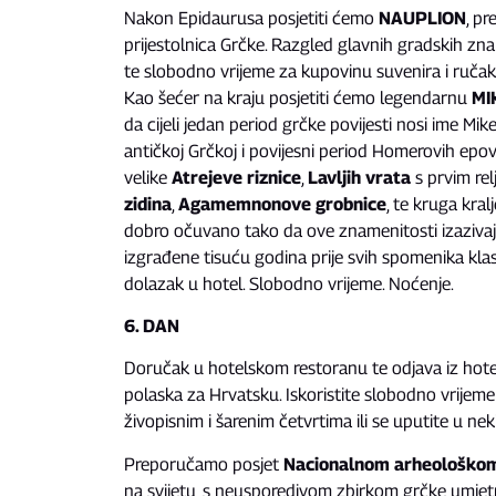
Nakon Epidaurusa posjetiti ćemo
NAUPLION
, pr
prijestolnica Grčke. Razgled glavnih gradskih zn
te slobodno vrijeme za kupovinu suvenira i ruča
Kao šećer na kraju posjetiti ćemo legendarnu
MI
da cijeli jedan period grčke povijesti nosi ime M
antičkoj Grčkoj i povijesni period Homerovih epo
velike
Atrejeve riznice
,
Lavljih vrata
s prvim re
zidina
,
Agamemnonove grobnice
, te kruga kral
dobro očuvano tako da ove znamenitosti izazivaju
izgrađene tisuću godina prije svih spomenika kla
dolazak u hotel. Slobodno vrijeme. Noćenje.
6. DAN
Doručak u hotelskom restoranu te odjava iz hote
polaska za Hrvatsku. Iskoristite slobodno vrijeme 
živopisnim i šarenim četvrtima ili se uputite u ne
Preporučamo posjet
Nacionalnom arheološko
na svijetu, s neusporedivom zbirkom grčke umjetn