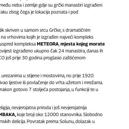
među neba i zemlje gdje su grčki manastiri izgrađeni
raku zbog čega je lokacija poznata i pod
olik skriven u samom srcu Grčke, s dramatičnim
 na vrhovima kojih je izgrađen najveći kompleks
e uspred kompleksa
METEORA
,
mjesta kojeg morate
povijest izgrađeno ukupno čak 24 manastira, danas ih
ESCO još prije 30 godina proglasio zaštićenom
a
urezanima u stijene i mostovima, no prije 1920.
ivao ljestve
ili povlačenje do vrha užetom i mrežama.
nakon gotovo 7 stoljeća postojanja, u funkciji te u
igija, nevjerojatna priroda i još nevjerojatnija
MBAKA,
koje broji oko 12000 stanovnika. Slobodno
mskih delicija. Povratak prema Solunu, dolazak u