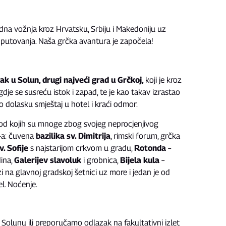
na vožnja kroz Hrvatsku, Srbiju i Makedoniju uz
ja putovanja. Naša grčka avantura je započela!
k u Solun, drugi najveći grad u Grčkoj,
koji je kroz
o gdje se susreću istok i zapad, te je kao takav izrastao
 Po dolasku smještaj u hotel i kraći odmor.
od kojih su mnoge zbog svojeg neprocjenjivog
-a: čuvena
bazilika sv. Dimitrija
, rimski forum, grčka
v. Sofije
s najstarijom crkvom u gradu,
Rotonda
–
dina,
Galerijev slavoluk
i grobnica,
Bijela kula
–
 na glavnoj gradskoj šetnici uz more i jedan je od
l. Noćenje.
olunu ili preporučamo odlazak na fakultativni izlet