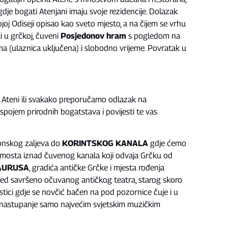
gdje bogati Atenjani imaju svoje rezidencije. Dolazak
oj Odiseji opisao kao sveto mjesto, a na čijem se vrhu
i u grčkoj, čuveni
Posjedonov hram
s pogledom na
a (ulaznica uključena) i slobodno vrijeme. Povratak u
Ateni ili svakako preporučamo odlazak na
 spojem prirodnih bogatstava i povijesti te vas
onskog zaljeva do
KORINTSKOG KANALA
gdje ćemo
e s mosta iznad čuvenog kanala koji odvaja Grčku od
AURUSA
, gradića antičke Grčke i mjesta rođenja
gled savršeno očuvanog antičkog teatra, starog skoro
ici gdje se novčić bačen na pod pozornice čuje i u
o nastupanje samo najvećim svjetskim muzičkim