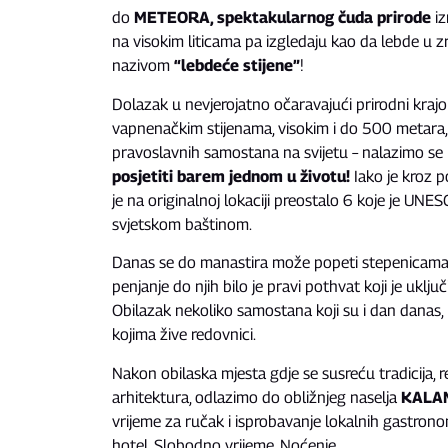
do
METEORA, spektakularnog čuda prirode
iz
na visokim liticama pa izgledaju kao da lebde u z
nazivom
“lebdeće stijene”
!
Dolazak u nevjerojatno očaravajući prirodni kraj
vapnenačkim stijenama, visokim i do 500 metara,
pravoslavnih samostana na svijetu – nalazimo s
posjetiti barem jednom u životu!
Iako je kroz 
je na originalnoj lokaciji preostalo 6 koje je UN
svjetskom baštinom.
Danas se do manastira može popeti stepenicam
penjanje do njih bilo je pravi pothvat koji je uključ
Obilazak nekoliko samostana koji su i dan danas, 
kojima žive redovnici.
Nakon obilaska mjesta gdje se susreću tradicija, rel
arhitektura, odlazimo do obližnjeg naselja
KALA
vrijeme za ručak i isprobavanje lokalnih gastrono
hotel. Slobodno vrijeme. Noćenje.