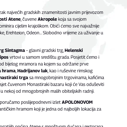
ak najvećih gradskih znamenitosti javnim prijevozom
osti Atene
, čuvene
Akropole
koja sa svojom
minira cijelim krajolikom. Obići ćemo sve najvažnije
ike, Erehteion, Odeon… Slobodno vrijeme za uživanje u
rg Sintagma
– glavni gradski trg,
Helenski
ipos
vrtovi u samom središtu grada. Posjetit ćemo i
od bijelog mramora na kojem su održane prve
a hrama
,
Hadrijanov luk
, kao i ruševine rimskog
astiraki trga
sa mnogobrojnim trgovinama, kafićima
sjet čuvenom Monastiraki bazaru koji će Vas oduševiti
 u nekoj od mnogobrojnih malih obiteljskih radnji.
reporučamo poslijepodnevni izlet
APOLONOVOM
antičkim hramom koji je jedna od najboljih lokacija za
bogatijih općina Atene s mnoštvom dućana i restorana,