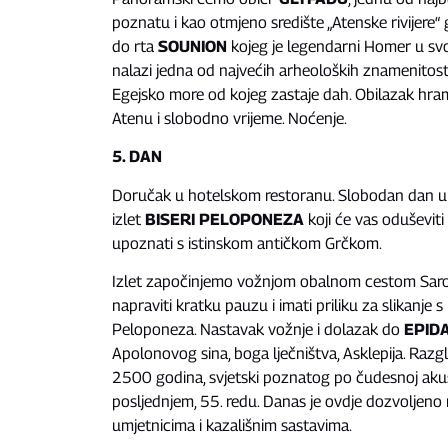
poznatu i kao otmjeno središte „Atenske rivijere“ 
do rta
SOUNION
kojeg je legendarni Homer u svoj
nalazi jedna od najvećih arheoloških znamenitost
Egejsko more od kojeg zastaje dah. Obilazak hram
Atenu i slobodno vrijeme. Noćenje.
5. DAN
Doručak u hotelskom restoranu. Slobodan dan u 
izlet
BISERI PELOPONEZA
koji će vas oduševiti
upoznati s istinskom antičkom Grčkom.
Izlet započinjemo vožnjom obalnom cestom Sar
napraviti kratku pauzu i imati priliku za slikanj
Peloponeza. Nastavak vožnje i dolazak do
EPID
Apolonovog sina, boga lječništva, Asklepija. Raz
2500 godina, svjetski poznatog po čudesnoj akust
posljednjem, 55. redu. Danas je ovdje dozvoljen
umjetnicima i kazališnim sastavima.