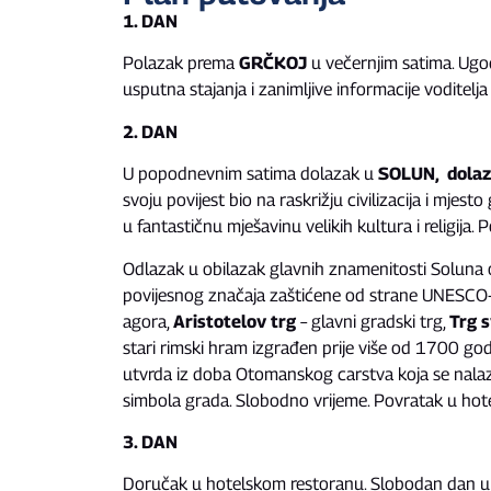
1. DAN
Polazak prema
GRČKOJ
u večernjim satima. Ugod
usputna stajanja i zanimljive informacije voditel
2. DAN
U popodnevnim satima dolazak u
SOLUN, dolaza
svoju povijest bio na raskrižju civilizacija i mjest
u fantastičnu mješavinu velikih kultura i religija.
Odlazak u obilazak glavnih znamenitosti Soluna 
povijesnog značaja zaštićene od strane UNESCO
agora,
Aristotelov trg
– glavni gradski trg,
Trg s
stari rimski hram izgrađen prije više od 1700 go
utvrda iz doba Otomanskog carstva koja se nalazi
simbola grada. Slobodno vrijeme. Povratak u hote
3. DAN
Doručak u hotelskom restoranu. Slobodan dan u S