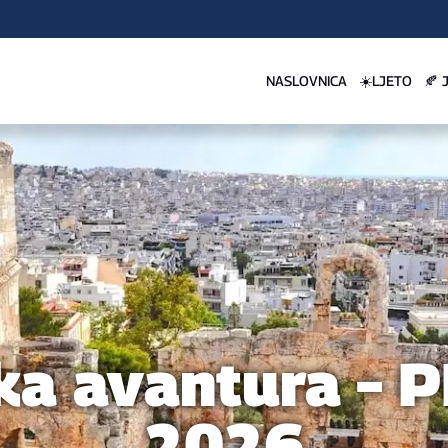
NASLOVNICA
☀️LJETO
🍂 
ka avantura –
2026