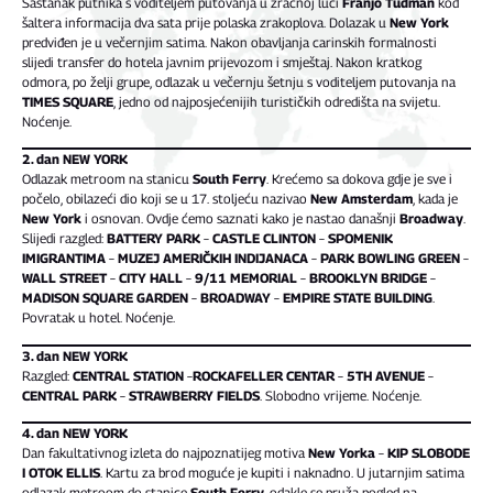
Sastanak putnika s voditeljem putovanja u zračnoj luci
Franjo Tuđman
kod
šaltera informacija dva sata prije polaska zrakoplova. Dolazak u
New York
predviđen je u večernjim satima. Nakon obavljanja carinskih formalnosti
slijedi transfer do hotela javnim prijevozom i smještaj. Nakon kratkog
odmora, po želji grupe, odlazak u večernju šetnju s voditeljem putovanja na
TIMES SQUARE
, jedno od najposjećenijih turističkih odredišta na svijetu.
Noćenje.
2. dan NEW YORK
Odlazak metroom na stanicu
South Ferry
. Krećemo sa dokova gdje je sve i
počelo, obilazeći dio koji se u 17. stoljeću nazivao
New Amsterdam
, kada je
New York
i osnovan. Ovdje ćemo saznati kako je nastao današnji
Broadway
.
Slijedi razgled:
BATTERY PARK
–
CASTLE CLINTON
–
SPOMENIK
IMIGRANTIMA
–
MUZEJ AMERIČKIH INDIJANACA
–
PARK BOWLING GREEN
–
WALL STREET
–
CITY HALL
–
9/11 MEMORIAL
–
BROOKLYN BRIDGE
–
MADISON SQUARE GARDEN
–
BROADWAY
–
EMPIRE STATE BUILDING
.
Povratak u hotel. Noćenje.
3. dan NEW YORK
Razgled:
CENTRAL STATION
–
ROCKAFELLER CENTAR
–
5TH AVENUE
–
CENTRAL PARK
–
STRAWBERRY FIELDS
. Slobodno vrijeme. Noćenje.
4. dan NEW YORK
Dan fakultativnog izleta do najpoznatijeg motiva
New Yorka
–
KIP SLOBODE
I OTOK ELLIS
. Kartu za brod moguće je kupiti i naknadno. U jutarnjim satima
odlazak metroom do stanice
South Ferry
, odakle se pruža pogled na