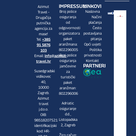
IMPRESSUM
LINKOVI
Azimut
Broj police
Naslovna
Travel –
osiguranja
Načini
Drugačija
od
plaćanja
putnička
odgovornosti
Često
agencija za
organizatora
postavljana
mase!
paket
pitanja
Tel:
+385
aranžmana:
Opći uvjeti
91 5876
802296005
Politika
103
Broj police
privatnosti
Email:
info@azimut-
osiguranja
Kontakt
travel.hr
PARTNERI
jamčevine
Susedgradski
za
vidikovec
turistički
40,
paket
10000
aranžman:
Zagreb.
802296006
Azimut
Adriatic
travel
osiguranje
j.d.o.o.
d.d. ,
OIB:
Listopadska
98518207521
2, Zagreb
identifikacijski
kod: HR-
Žiro račun: