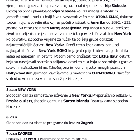
vjerojatno najpoznatiji kip na svijetu, nacionalni spomenik –
Kip Slobode
.
Ukrcaj na brod i plovidba do
Kipa Slobode
koji za mnoge simbolizira
„američki san“ – nadu u bolji život. Nastavak vožnje do
OTOKA ELLIS
, dolazne
točke milijuna doseljenika koji su počeli pristizati u
Ameriku
od 1892. – 1924.
godine. Na otoku se nalazi
Muzej doseljenika
, koji vraća u surovu prošlost
života doseljenika te je znakovit za američku povijest. Povratak u
New York
.
Po povratku, slobodno vrijeme za ručak te po želji grupe obilazak
najautentičnijih četvrti
New Yorka
. Proći ćemo kroz danas jednu od
najbogatijih četvrti
New York
,
SOHO
, koja je do prije tridesetak godina bila
jedna od najopasnijih četvrti. Potom ćemo prošetati tzv.
Little Italy
, četvrti
koju su naseljavali pretežno talijanski doseljenici, a koja se spominje u gotovo
svakom mafijaškom filmu. Također, ona je rodno mjesto mnogih poznatih
Hollywoodskih
glumaca. Završavamo u modernom
CHINATOWNU
. Navečer
slobodno vrijeme za vlastite sadržaje. Noćenje.
5. dan NEW YORK
Slobodan dan za samostalno uživanje u
New Yorku
. Preporučamo odlazak u
Empire outlets
, shopping oazu na
Staten Islandu
. Ostatak dana slobodno.
Noćenje.
6. dan
Slobodan dan za vlastite programe do leta za
Zagreb
.
7. dan ZAGREB
Dolazak u
Zagreb
u kasnim popodnevnim satima.