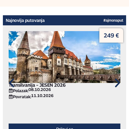
Najnovija putovanja
#ajmonaput
249 €
Transilvanija – JESEN 2026
08.10.2026
Polazak:
11.10.2026
Povratak:
Prijavi se