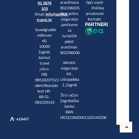
aranžmana:
Opći uvjeti
91 5876
802296005
Politika
103
Broj police
privatnosti
Email:
info@azimut-
osiguranja
Kontakt
travel.hr
PARTNERI
jamčevine
Susedgradski
za
vidikovec
turistički
40,
paket
10000
aranžman:
Zagreb.
802296006
Azimut
Adriatic
travel
osiguranje
j.d.o.o.
d.d. ,
OIB:
Listopadska
98518207521
2, Zagreb
identifikacijski
kod: HR-
Žiro račun:
AB-01-
Zagrebačka
081029143
banka
IBAN
HR3223600001102540206