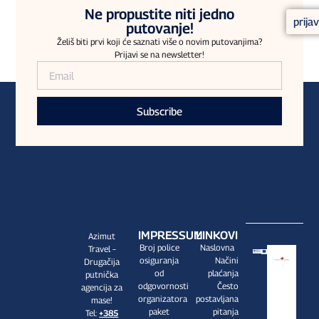
Ne propustite niti jedno
prija
putovanje!
Želiš biti prvi koji će saznati više o novim putovanjima?
Prijavi se na newsletter!
Subscribe
IMPRESSUM
LINKOVI
Azimut
Broj police
Naslovna
Travel –
osiguranja
Načini
Drugačija
od
plaćanja
putnička
odgovornosti
Često
agencija za
organizatora
postavljana
mase!
paket
pitanja
Tel:
+385