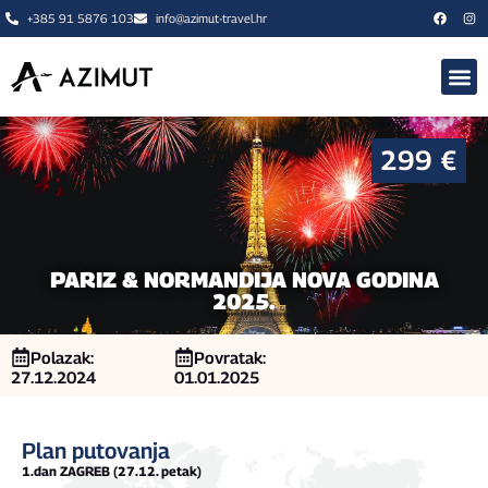
+385 91 5876 103
info@azimut-travel.hr
🍂 JESEN 
O NAMA
299 €
PARIZ & NORMANDIJA NOVA GODINA
2025.
Polazak:
Povratak:
27.12.2024
01.01.2025
Plan putovanja
1.dan ZAGREB (27.12. petak)