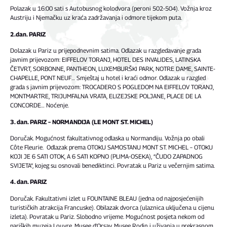
Polazak u 16:00 sati s Autobusnog kolodvora (peroni 502-504). Vožnja kroz
Austriju i Njemačku uz kraća zadržavanja i odmore tijekom puta.
2.dan. PARIZ
Dolazak u Pariz u prijepodnevnim satima. Odlazak u razgledavanje grada
javnim prijevozom: EIFFELOV TORANJ, HOTEL DES INVALIDES, LATINSKA
ČETVRT, SORBONNE, PANTHEON, LUXEMBURŠKI PARK, NOTRE DAME, SAINTE-
CHAPELLE, PONT NEUF… Smještaj u hotel i kraći odmor. Odlazak u razgled
grada s javnim prijevozom: TROCADERO S POGLEDOM NA EIFFELOV TORANJ,
MONTMARTRE, TRIJUMFALNA VRATA, ELIZEJSKE POLJANE, PLACE DE LA
CONCORDE… Noćenje.
3. dan. PARIZ – NORMANDIJA (LE MONT ST. MICHEL)
Doručak. Mogućnost fakultativnog odlaska u Normandiju. Vožnja po obali
Côte Fleurie. Odlazak prema OTOKU SAMOSTANU MONT ST. MICHEL – OTOKU
KOJI JE 6 SATI OTOK, A 6 SATI KOPNO (PLIMA-OSEKA), “ČUDO ZAPADNOG
SVIJETA”, kojeg su osnovali benediktinci. Povratak u Pariz u večernjim satima.
4. dan. PARIZ
Doručak. Fakultativni izlet u FOUNTAINE BLEAU (jedna od najposjećenijih
turističkih atrakcija Francuske). Obilazak dvorca (ulaznica uključena u cijenu
izleta). Povratak u Pariz. Slobodno vrijeme. Mogućnost posjeta nekom od
pariških muzeja Louvre, Musee d’Orsay, Musee Rodin i uživanja u prekrasnom