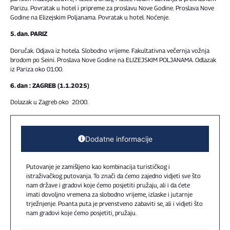
Parizu. Povratak u hotel i pripreme za proslavu Nove Godine. Proslava Nove
Godine na Elizejskim Poljanama. Povratak u hotel. Noćenje.
5. dan. PARIZ
Doručak. Odjava iz hotela. Slobodno vrijeme. Fakultativna večernja vožnja
brodom po Seini. Proslava Nove Godine na ELIZEJSKIM POLJANAMA. Odlazak
iz Pariza oko 01:00.
6. dan : ZAGREB (1.1.2025)
Dolazak u Zagreb oko 20:00.
Dodatne informacije
Putovanje je zamišljeno kao kombinacija turističkog i
istraživačkog putovanja. To znači da ćemo zajedno vidjeti sve što
nam države i gradovi koje ćemo posjetiti pružaju, ali i da ćete
imati dovoljno vremena za slobodno vrijeme, izlaske i jutarnje
trježnjenje. Poanta puta je prvenstveno zabaviti se, ali i vidjeti što
nam gradovi koje ćemo posjetiti, pružaju.