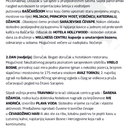
McDonald’sa). Dolazak u Sarajevo u prijepodnevnim satima. Slijedi panoramski
razgled autobusom te orijentacijska šetnja s voditeljem
putovanja
BAŠČARŠIJOM
kroz koju ćemo upoznati staru povijesnu jezgru,
mostove na rijeci
MILJACKI, PRINCIPOV MOST, VIJEĆNICU, KATEDRALU,
DŽAMIJE
…Obavezno ćemo probati
SARAJEVSKE ĆEVAPE
. Nakon obilaska
slobodno poslijepodne za kupovinu ili ispijanje kavice u jednom od prekrasnih
kafića na Baščaršiji. Odlazak do
HOTELA HOLLYWOOD
i slobodan ostatak
dana za druženje u
WELLNESS CENTRU
,
kupanje u unutarnjem bazenu
,
odmaranje u sobama. Mogućnost večere uz nadoplatu. Noćenje.
2.DAN (nedjelja)
:Doručak. Bogati doručak u hotelskom restoranu.
Mogućnost fakultativnog posjeta poznatom sarajevskom izletištu
VRELO
BOSNE
, prirodnoj oazi mira podno planine Igman s nekoliko jezerca, brojnim
slapićima i mostovima te 175 metara visokom
AVAZ TORNJU
, 2. najvišoj
zgradi na Balkanu, specifičnog spiralnog izgleda s čijeg se vidikovca pruža
očaravajući pogled na čitavo Sarajevo.
Slijedi vožnja prema
TRAVNIKU
te kraći obilazak centra grada –
ŠARENA
DŽAMIJA
, rodna kuća dobitnika Nobelove nagrade za književnost
IVE
ANDRIĆA
, izvorište
PLAVA VODA
. Slobodno vrijeme za ručak i vlastite
aktivnosti. Predlažemo isprobati čuvene travničke ćevape
u
ĆEVABDŽINICI
HARI
ili ako ste za ribu, lokalnu pastrvu te popiti kavu u
Lutvinoj kahvi, najstarijoj kavani Bosne i Hercegovine koja radi u
kontinuitetu.