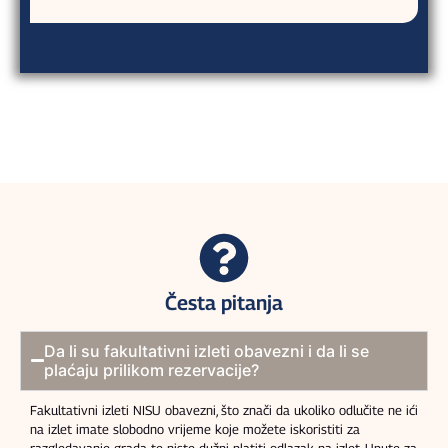
Česta pitanja
Da li su fakultativni izleti obavezni i da li se
plaćaju prilikom rezervacije?
Fakultativni izleti NISU obavezni, što znači da ukoliko odlučite ne ići
na izlet imate slobodno vrijeme koje možete iskoristiti za
razgledavanje grada te niste dužni platiti odlazak na izlet. Upute za