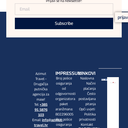
Prijavi se na newsletter!
prija
Subscribe
IMPRESSUM
LINKOVI
Azimut
Broj police
Naslovna
Travel –
osiguranja
Načini
Drugačija
od
plaćanja
putnička
odgovornosti
Često
agencija za
organizatora
postavljana
mase!
paket
pitanja
Tel:
+385
aranžmana:
Opći uvjeti
91 5876
802296005
Politika
103
Broj police
privatnosti
Email:
info@azimut-
osiguranja
Kontakt
travel.hr