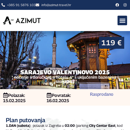
+385 91 5876 103
info@azimut-travel.hr
🍂 JESEN 
O NAMA
119 €
SARAJEVO VALENTINOVO 2025
* noćenje s doručkom u hotelu 4* s uključenim bazenima i
saunama!!!
Rasprodano
Polazak:
Povratak:
15.02.2025
16.02.2025
Plan putovanja
1.DAN (subota)
: polazak iz Zagreba u
02:00
(parking
City Centar East
, kod