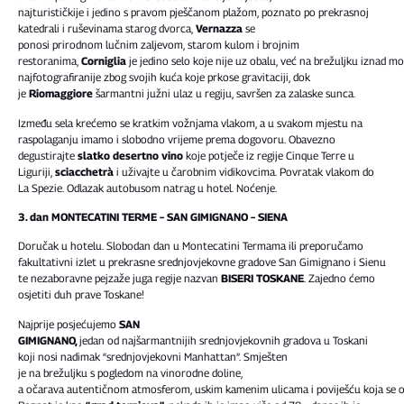
najturističkije i jedino s pravom pješčanom plažom, poznato po prekrasnoj
katedrali i ruševinama starog dvorca,
Vernazza
se
ponosi prirodnom lučnim zaljevom, starom kulom i brojnim
restoranima,
Corniglia
je jedino selo koje nije uz obalu, već na brežuljku iznad m
najfotografiranije zbog svojih kuća koje prkose gravitaciji, dok
je
Riomaggiore
šarmantni južni ulaz u regiju, savršen za zalaske sunca.
Između sela krećemo se kratkim vožnjama vlakom, a u svakom mjestu na
raspolaganju imamo i slobodno vrijeme prema dogovoru. Obavezno
degustirajte
slatko desertno vino
koje potječe iz regije Cinque Terre u
Liguriji,
sciacchetrà
i uživajte u čarobnim vidikovcima. Povratak vlakom do
La Spezie. Odlazak autobusom natrag u hotel. Noćenje.
3. dan MONTECATINI TERME – SAN GIMIGNANO – SIENA
Doručak u hotelu. Slobodan dan u Montecatini Termama ili preporučamo
fakultativni izlet u prekrasne srednjovjekovne gradove San Gimignano i Sienu
te nezaboravne pejzaže juga regije nazvan
BISERI TOSKANE
. Zajedno ćemo
osjetiti duh prave Toskane!
Najprije posjećujemo
SAN
GIMIGNANO,
jedan od najšarmantnijih srednjovjekovnih gradova u Toskani
koji nosi nadimak “srednjovjekovni Manhattan”. Smješten
je na brežuljku s pogledom na vinorodne doline,
a očarava autentičnom atmosferom, uskim kamenim ulicama i poviješću koja se 