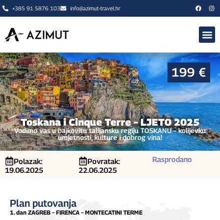
+385 91 5876 103
info@azimut-travel.hr
🍂 JESEN 
O NAMA
199 €
Toskana i Cinque Terre – LJETO 2025
Vodimo vas u bajkovitu talijansku regiju TOSKANU – kolijevku
umjetnosti, kulture i dobrog vina!
Rasprodano
Polazak:
Povratak:
19.06.2025
22.06.2025
Plan putovanja
1. dan ZAGREB – FIRENCA – MONTECATINI TERME