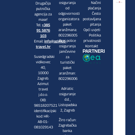
osiguranja
Načini
Drugačija
od
plaćanja
putnička
odgovornosti
Često
agencija za
organizatora
postavljana
mase!
paket
pitanja
Tel:
+385
aranžmana:
Opći uvjeti
91 5876
802296005
Politika
103
Broj police
privatnosti
Email:
info@azimut-
osiguranja
Kontakt
travel.hr
PARTNERI
jamčevine
Susedgradski
za
vidikovec
turistički
40,
paket
10000
aranžman:
Zagreb.
802296006
Azimut
Adriatic
travel
osiguranje
j.d.o.o.
d.d. ,
OIB:
Listopadska
98518207521
2, Zagreb
identifikacijski
kod: HR-
Žiro račun:
AB-01-
Zagrebačka
081029143
banka