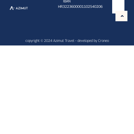
IBAN
HR3223600001102540206
copyright © 2024 Azimut Travel – developed by
Croneo