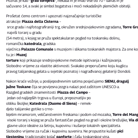
Poznat je kao
“grad tornjeva”
, nekada ih je imao više od 70 – danas ih je
sačuvano 14, a svaki je simbol bogatstva i moći nekadašnjih plemićkih obitelji.
Prošetat ćemo centrom i upoznati najznačajnije turističke
atrakcije:
Piazza della Cisterna
–
srce grada i najfotografiraniji trg, okružen srednjovjekovnim zgradama,
Torre Gr
najviši toranj u gradu
(54 metra), s kojeg se pruža spektakularan pogled na toskansku dolinu,
romanička
katedrala
, gradska
vijećnica
Palazzo Comunale
s muzejom i slikama toskanskih majstora. Za one koji 
tu je i
Muzej
torture
koji prikazuje srednjovjekovne metode ispitivanja i kažnjavanja.
Slobodno vrijeme za vlastite aktivnosti. Svakako preporučamo koju kuglicu
pravog talijanskog gelata u svjetski poznatoj i nagrađivanoj gelateriji Dondoli.
Nakon kraće vožnje, u poslijepodnevnim satima posjećujemo
SIENU, dragulj
južne Toskane
čija se povijesna jezgra nalazi pod zaštitom UNESCO-a.
Razgled gradskih znamenitosti:
Piazza del Campo
–
jedan od najljepših trgova u Europi, prepoznatljiv po
obliku školjke;
Katedrala (Duomo di Siena)
– remek-
djelo talijanske gotike s crno-
bijelim mramorom, veličanstvenim freskama i podom od mozaika,
Torre del Man
visoki toranj s kojeg se pruža fantastičan pogled na grad i okolne brežuljke,
Via d
glavne ulice idealne za šetnju, kupovinu i kušanje lokalnih specijaliteta.
Slobodno vrijeme za ručak i kupovinu suvenira. Ne propustite kušati
pici
tjesteninu
, tradicionalni kolač
panforte
i čašu toskanskog vina.