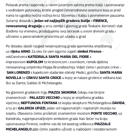
Polazak prema rasporedu u ranim jutarnjim satima prema Italiji. Upoznavanje
s voditeljem putovanja, kratki pregled četverodnevne avanture koja je pred
nama te ugodna noćna vožnja kroz Sloveniju i Italiju s povremenim pauzama.
Jutarnji dolazak u
jedan od najljepših gradova Italije –
FIRENCE,
renesansnog dragulja
u srcu zemlje i glavnog grada Toskane. Koristeći vlak
štedimo na vremenu, produljujemo svoj boravak u ovom divnom gradu i
uživamo u panoramskim prizorima pri ulasku u grad.
Po dolasku slijedi razgled nevjerojatnog grada-spomenika smještenog
uz
rijeku ARNO
. Za oko će vam sigurno zapeti
simbol Firence
–
veličanstvena
KATEDRALA SANTA MARIA DEL FIORE
s
impresivnom
KUPOLOM
te krstionicom i zvonikom, remek-djelima
renesansnog umjetnika Filippa Brunelleschija. Vidjet ćemo i poznate crkve –
SAN LORENZO
s kapelicom vladarske obitelji Medici, gotičku
SANTA MARIA
NOVELLA
te
CRKVU SANTA CROCE
u kojoj se nalaze grobnice velikana kao
što su Dante, Galileo ili Michelangelo.
Na glavnom gradskom trgu
PIAZZA SIGNORIA
čekaju nas brojne
znamenitosti –
PALAZZO VECCHIO
u kojoj je smještena gradska
vijećnica,
NEPTUNOVA FONTANA
te kopija skulpture Michelangelova
DAVIDA
,
a tu je i
GALERIJA UFIZZI
, jedan od najpoznatijih i najstarijih muzeja na
svijetu. Obavezno ćemo prošetati znamenitim mostom
PONTE VECCHIO
, uz
Katedralu, najprepoznatljivijim simbolom grada. Kao šećer na kraju
upoznavanja Firenze, vodimo vas do terasastog vidikovca
PIAZZALE
MICHELANGELO
gdje ćemo zajedno uživati u najboljem i nezaboravnom