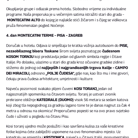
Okupljanje grupe i odlazak prema hotelu. Slobodno vrijeme za individualne
programe. Naša preporuka je u večernjim satima istražiti stari dio grada –
MONTECATINI ALTO
do kojeg je najlakše stići žičarom i s čijeg se vidikovca
pruža fenomenalan pogled. Noćenje.
4. dan MONTECATINI TERME – PISA – ZAGREB
Doručak u hotelu. Odjava iz smještaja te kratka vožnja autobusom do
PISE
,
nezaobilaznog bisera Toskane
širom svijeta poznatog po
čudesnom
KOSOM TORNJU
koji predstavlja jedan od glavnih simbola regije i čitave
Italije. Po dolasku, ulazimo u stari dio grada kroz očuvane gradske zidine i
stižemo do jednog od
najljepših i najgrandioznijih trgova Italije – CAMPO
DEI MIRACOLI,
odnosno
„POLJE ČUDESA“,
gdje nas, kao što mu i ime govori,
čekaju prava čudesa arhitekture, umjetnosti i kulture.
Najveću pozornost svakako plijeni čuveni
KOSI TORANJ,
jedan od
najpoznatijih spomenika na čitavom svijetu. Toranj je ustvari zvonik
prekrasne obližnje
KATEDRALE (DUOMO)
visok 56 metara sa sedam katova
koji zbog tla nepogodnog za gradnju lagano tone te je danas nagnut za čak 4
metra u odnosu na okomicu! Preporučamo popesti se na ovo pravo svjetsko
čudo i uživati u pogledu na čitavu Pisu.
Kosi toranj ujedno može poslužiti i kao savršena kulisa za vaše kreativne
fotke kojima ćete zabilježiti uspomene na ovo fenomenalno mjesto. Uz
katedralu se smjestila i
KRSTIONICA
, najveća u čitavoj Italiji, monumentalno