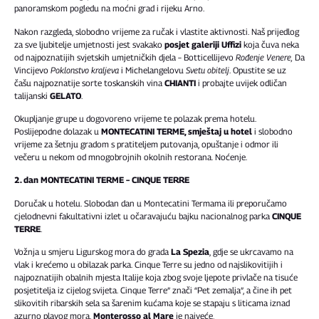
panoramskom pogledu na moćni grad i rijeku Arno.
Nakon razgleda, slobodno vrijeme za ručak i vlastite aktivnosti. Naš prijedlog
za sve ljubitelje umjetnosti jest svakako
posjet galeriji Uffizi
koja čuva neka
od najpoznatijih svjetskih umjetničkih djela – Botticellijevo
Rođenje Venere,
Da
Vincijevo
Poklonstvo kraljeva
i Michelangelovu
Svetu obitelj
. Opustite se uz
čašu najpoznatije sorte toskanskih vina
CHIANTI
i probajte uvijek odličan
talijanski
GELATO
.
Okupljanje grupe u dogovoreno vrijeme te polazak prema hotelu.
Poslijepodne dolazak u
MONTECATINI TERME, smještaj u hotel
i slobodno
vrijeme za šetnju gradom s pratiteljem putovanja, opuštanje i odmor ili
večeru u nekom od mnogobrojnih okolnih restorana. Noćenje.
2. dan MONTECATINI TERME – CINQUE TERRE
Doručak u hotelu. Slobodan dan u Montecatini Termama ili preporučamo
cjelodnevni fakultativni izlet u očaravajuću bajku nacionalnog parka
CINQUE
TERRE
.
Vožnja u smjeru Ligurskog mora do grada
La Spezia
, gdje se ukrcavamo na
vlak i krećemo u obilazak parka. Cinque Terre su jedno od najslikovitijih i
najpoznatijih obalnih mjesta Italije koja zbog svoje ljepote privlače na tisuće
posjetitelja iz cijelog svijeta. Cinque Terre” znači “Pet zemalja”, a čine ih pet
slikovitih ribarskih sela sa šarenim kućama koje se stapaju s liticama iznad
azurno plavog mora.
Monterosso al Mare
je najveće,