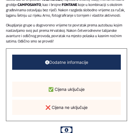
groblje
CAMPOSANTO
, kao i brojne
FONTANE
koje u kombinaciji s okolnim
građevinama ostavljaju bez riječi. Nakon razgleda slobodno vrijeme za ručak,
laganu šetnju uz rijeku Arno, fotografiranje s tornjem i vlastite aktivnosti.
Okupljanje grupe u dogovoreno vrijeme te povratak prema autobusu kojim
nastavljamo svoj put prema Hrvatskoj. Nakon četverodnevne talijanske
avanture i odličnog provoda, povratak na mjesto polaska u kasnim noćnim
satima. Odlično smo se proveli!
Dodatne informacije
✅ Cijena uključuje
❌ Cijena ne uključuje