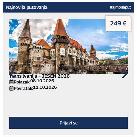
Najnovija putovanja
#ajmonaput
249 €
Transilvanija – JESEN 2026
08.10.2026
Polazak:
11.10.2026
Povratak:
Prijavi se