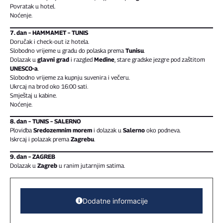
Povratak u hotel.
Noćenje.
7. dan – HAMMAMET – TUNIS
Doručak i check-out iz hotela.
Slobodno vrijeme u gradu do polaska prema
Tunisu
.
Dolazak u
glavni grad
i razgled
Medine
, stare gradske jezgre pod zaštitom
UNESCO-a
.
Slobodno vrijeme za kupnju suvenira i večeru.
Ukrcaj na brod oko 16:00 sati.
Smještaj u kabine.
Noćenje.
8. dan – TUNIS – SALERNO
Plovidba
Sredozemnim morem
i dolazak u
Salerno
oko podneva.
Iskrcaj i polazak prema
Zagrebu
.
9. dan – ZAGREB
Dolazak u
Zagreb
u ranim jutarnjim satima.
Dodatne informacije