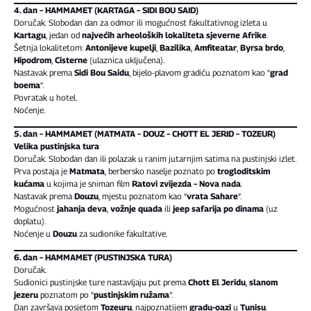
4. dan – HAMMAMET (KARTAGA – SIDI BOU SAID)
Doručak. Slobodan dan za odmor ili mogućnost fakultativnog izleta u
Kartagu
, jedan od
najvećih arheoloških lokaliteta sjeverne Afrike
.
Šetnja lokalitetom:
Antonijeve kupelji
,
Bazilika
,
Amfiteatar
,
Byrsa brdo
,
Hipodrom
,
Cisterne
(ulaznica uključena).
Nastavak prema
Sidi Bou Saidu
, bijelo-plavom gradiću poznatom kao “
grad
boema
”.
Povratak u hotel.
Noćenje.
5. dan – HAMMAMET (MATMATA – DOUZ – CHOTT EL JERID – TOZEUR)
Velika pustinjska tura
Doručak. Slobodan dan ili polazak u ranim jutarnjim satima na pustinjski izlet.
Prva postaja je
Matmata
, berbersko naselje poznato po
trogloditskim
kućama
u kojima je sniman film
Ratovi zvijezda – Nova nada
.
Nastavak prema
Douzu
, mjestu poznatom kao “
vrata Sahare
”.
Mogućnost
jahanja deva
,
vožnje quada
ili
jeep safarija po dinama
(uz
doplatu).
Noćenje u
Douzu
za sudionike fakultative.
6. dan – HAMMAMET (PUSTINJSKA TURA)
Doručak.
Sudionici pustinjske ture nastavljaju put prema
Chott El Jeridu
,
slanom
jezeru
poznatom po “
pustinjskim ružama
”.
Dan završava posjetom
Tozeuru
, najpoznatijem
gradu-oazi
u
Tunisu
.