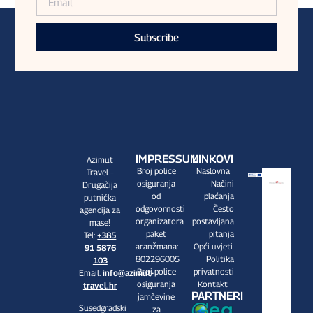
Subscribe
IMPRESSUM
LINKOVI
Azimut
Broj police
Naslovna
Travel –
osiguranja
Načini
Drugačija
od
plaćanja
putnička
odgovornosti
Često
agencija za
organizatora
postavljana
mase!
paket
pitanja
Tel:
+385
aranžmana:
Opći uvjeti
91 5876
802296005
Politika
103
Broj police
privatnosti
Email:
info@azimut-
osiguranja
Kontakt
travel.hr
PARTNERI
jamčevine
Susedgradski
za