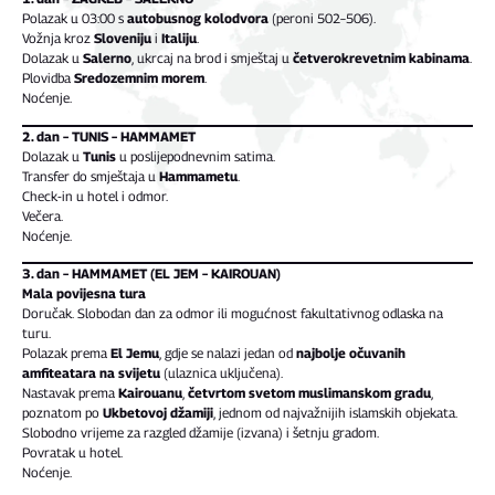
Polazak u 03:00 s
autobusnog kolodvora
(peroni 502–506).
Vožnja kroz
Sloveniju
i
Italiju
.
Dolazak u
Salerno
, ukrcaj na brod i smještaj u
četverokrevetnim kabinama
.
Plovidba
Sredozemnim morem
.
Noćenje.
2. dan – TUNIS – HAMMAMET
Dolazak u
Tunis
u poslijepodnevnim satima.
Transfer do smještaja u
Hammametu
.
Check-in u hotel i odmor.
Večera.
Noćenje.
3. dan – HAMMAMET (EL JEM – KAIROUAN)
Mala povijesna tura
Doručak. Slobodan dan za odmor ili mogućnost fakultativnog odlaska na
turu.
Polazak prema
El Jemu
, gdje se nalazi jedan od
najbolje očuvanih
amfiteatara na svijetu
(ulaznica uključena).
Nastavak prema
Kairouanu
,
četvrtom svetom muslimanskom gradu
,
poznatom po
Ukbetovoj džamiji
, jednom od najvažnijih islamskih objekata.
Slobodno vrijeme za razgled džamije (izvana) i šetnju gradom.
Povratak u hotel.
Noćenje.