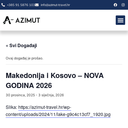
+385 91 5876 103
info@azimut-travel.hr
🍂 JESEN 
O NAMA
« Svi Događaji
Ovaj događaj je prošao.
Makedonija i Kosovo – NOVA
GODINA 2026
30 prosinca, 2025
-
3 siječnja, 2026
Slika:
https://azimut-travel.hr/wp-
content/uploads/2024/11/lake-g9c4c13cf7_1920.jpg