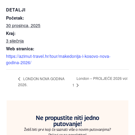
DETALJI
Početak:
30 prosinca, 2025
Kraj:
3 siječnja
Web stranica:
https://azimut-travel.hr/tour/makedonija-i-kosovo-nova-
godina-2026/
London – PROLJEĆE 2026 vol
LONDON NOVA GODINA
2026.
1
Ne propustite niti jedno
putovanje!
Želiš biti prvi koji će saznati više o novim putovanjima?
Prijavi se na newsletter!